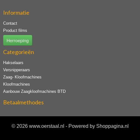
Informatie
Contact
Product films
Herroeping
Categorieën
Hakselaars
Versnipperaars
Zaag- Kloofmachines
Kloofmachines
Aanbouw Zaagkloofmachines BTD
Betaalmethodes
© 2026 www.oerstaal.nl - Powered by Shoppagina.nl