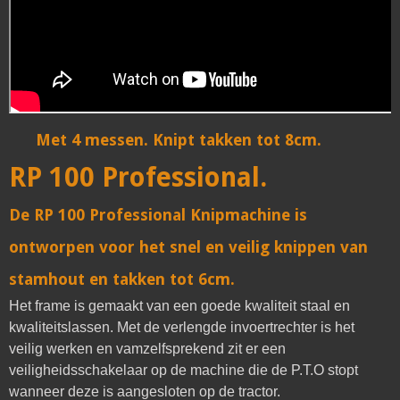
Lengte van geknipt hout (4 messen)
9-18 cm
lengte van geknipt hout (6 messen)
7-14 cm
Gewicht knipmachine met transportband
260 kg
Met 4 messen. Knipt takken tot 8cm.
RP 100 Professional.
De RP 100 Professional Knipmachine is
ontworpen voor het snel en veilig knippen van
stamhout en takken tot 6cm.
Het frame is gemaakt van een goede kwaliteit staal en
kwaliteitslassen. Met de verlengde invoertrechter is het
veilig werken en vamzelfsprekend zit er een
veiligheidsschakelaar op de machine die de P.T.O stopt
wanneer deze is aangesloten op de tractor.