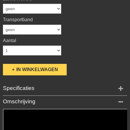
Transportband
Aantal
IN WINKELWAGEN
Specificaties
Productcode
Omschrijving
42-525
Minimum / aanbevolen PK
15/25
Gewicht