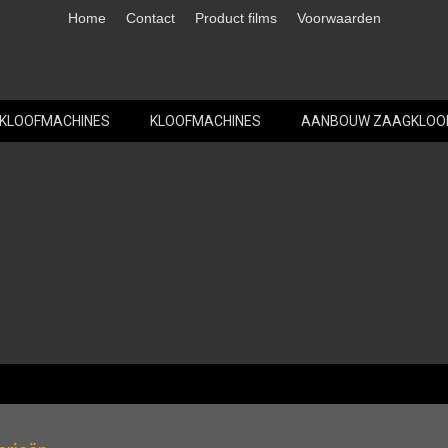
Home
Contact
Product films
Voorwaarden
 KLOOFMACHINES
KLOOFMACHINES
AANBOUW ZAAGKLOO