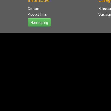
Informatie
Categ
Contact
Haksela
Product films
Versnipp
Herroeping