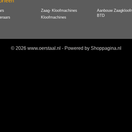
orieën
ars
Zaag- Kloofmachines
Aanbouw Zaagkloof
BTD
eraars
Kloofmachines
© 2026 www.oerstaal.nl - Powered by Shoppagina.nl