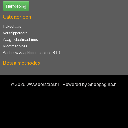
Herroeping
Categorieën
Hakselaars
Versnipperaars
Zaag- Kloofmachines
Kloofmachines
Aanbouw Zaagkloofmachines BTD
Betaalmethodes
© 2026 www.oerstaal.nl - Powered by Shoppagina.nl