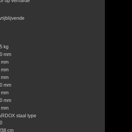
oor op verharde
rijblijvende
5 kg
0 mm
0 mm
0 mm
0 mm
0 mm
0 mm
0 mm
0 mm
RDOX staal type
0
/38 cm