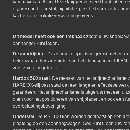
van maximaal 8 cm. Deze knipper verwerkt hout tot een e
organische brandstof, bij uitstek geschikt voor verbrandin
kachels en centrale verwarmingsovens.
Dit model heeft ook een trekhaak
zodat u uw snoeiafval
aanhanger kunt laden.
De aandrijving:
Deze houtknipper is uitgerust met een k
betrouwbare benzinemotor van het chinese merk LIFAN. 
zeer zuinig in gebruik.
Hardox 500 staal.
De messen van het snijmechanisme z
HARDOX-slijtvast staal dat een lange en effectieve wer
garandeert. Het snijmechanisme is uitgerust met een uitz
dient voor het positioneren van snijbladen, en ook een fun
overbelastingsbeveiliging.
Onderstel
: De RS -100 kan worden geplaatst op een dra
plaatsing op een aanhangwagen. Ook kunt u een ruw terre