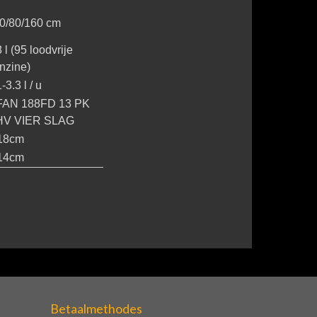
0/80/160 cm
8 l (95 loodvrije
nzine)
-3.3 l / u
FAN 188FD 13 PK
HV VIER SLAG
18cm
14cm
Betaalmethodes