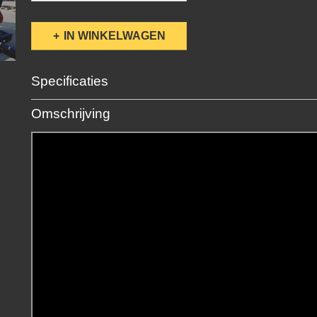
IN WINKELWAGEN
Specificaties
Productcode
70-1092
Omschrijving
Minimum / aanbevolen PK
Gewicht
310 kg
Max. diameter vers zacht hout
80 mm
Max. diameter vers hard hout
70 mm
Max. diameter droog hard hout
60 mm
Dikte behuizing
20 mm
Materiaalsoort snijmessen
Hardox staal type 500
knipmachine bevestiging
onderstel
Maten invoertrechter
62/38 cm
Aanhanger max gewicht
1000 kg
Draaihoek transportband
90°
max werkhoogte bij 45° helling
180 cm
Lengte van geknipt hout (4 messen)
9-18 cm
lengte van geknipt hout (6 messen)
7-14 cm