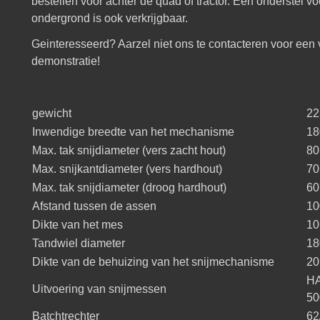
bestellen voor achter de quad of tractor. Een onderstel v
ondergrond is ook verkrijgbaar.
Geinteresseerd? Aarzel niet ons te contacteren voor een v
demonstratie!
gewicht
22
Inwendige breedte van het mechanisme
18
Max. tak snijdiameter (vers zacht hout)
8
Max. snijkantdiameter (vers hardhout)
7
Max. tak snijdiameter (droog hardhout)
6
Afstand tussen de assen
10
Dikte van het mes
1
Tandwiel diameter
18
Dikte van de behuizing van het snijmechanisme
2
HA
Uitvoering van snijmessen
50
Batchtrechter
62