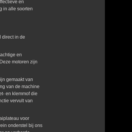
ffectieve en
g in alle soorten
 direct in de
rachtige en
Deze motoren zijn
ijn gemaakt van
king van de machine
et- en klemmof die
ctie vervult van
aiplateau voor
in onderstel bij ons