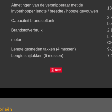
Afmetingen van de versnipperaar met de
13
invoerhopper lengte / breedte / hoogte gevouwen
3,
Capaciteit brandstoftank
be
Brandstofverbruik
2.1
LI
motor
O
Lengte gesneden takken (4 messen)
9-
Lengte snijtakken (6 messen)
7-
Save
orieën