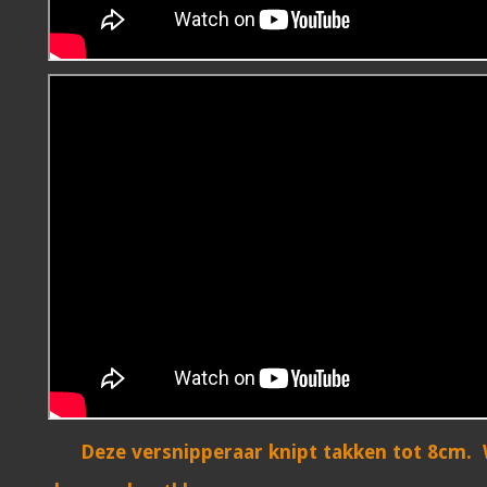
Gewicht knipmachine met transportband
400 kg
Deze versnipperaar knipt takken tot 8cm. W