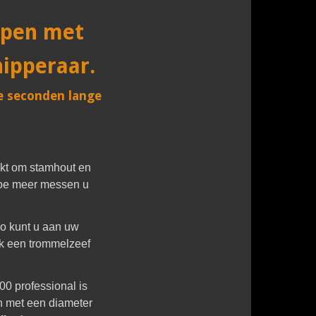
ppen met
nipperaar.
le seconden lange
kt om stamhout en
 Hoe meer messen u
o kunt u aan uw
ok een trommelzeef
00 professional is
n met een diameter